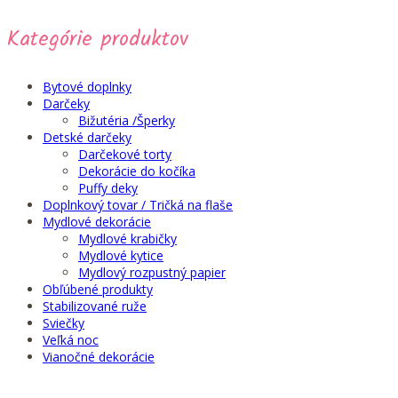
na
stránke
Kategórie produktov
produktu.
Bytové doplnky
Darčeky
Bižutéria /Šperky
Detské darčeky
Darčekové torty
Dekorácie do kočíka
Puffy deky
Doplnkový tovar / Tričká na flaše
Mydlové dekorácie
Mydlové krabičky
Mydlové kytice
Mydlový rozpustný papier
Obľúbené produkty
Stabilizované ruže
Sviečky
Veľká noc
Vianočné dekorácie