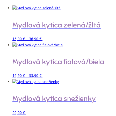
Mydlová kytica zelená/žltá
Price
Tento
Pridať do košíka
16,90
€
–
36,90
€
range:
produkt
16,90 €
má
through
viacero
36,90 €
variantov.
Mydlová kytica fialová/biela
Možnosti
si
môžete
Price
Tento
Pridať do košíka
16,90
€
–
33,90
€
vybrať
range:
produkt
na
16,90 €
má
stránke
through
viacero
produktu.
33,90 €
variantov.
Mydlová kytica snežienky
Možnosti
si
môžete
Pridať do košíka
20,00
€
vybrať