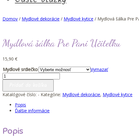
Domov
/
Mydlové dekorácie
/
Mydlové kytice
/ Mydlová šálka Pre Pa
Mydlová šálka Pre Pani Učiteľku
15,90
€
Mydlové srdiečko
Vymazať
množstvo
Mydlová
Pridať do košíka
šálka
Pre
Katalógové číslo:
-
Kategórie:
Mydlové dekorácie
,
Mydlové kytice
Pani
Popis
Učiteľku
Ďalšie informácie
Popis