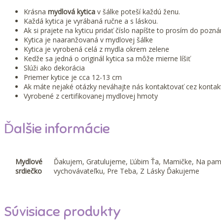
Krásna
mydlová kytica
v šálke poteší každú ženu.
Každá kytica je vyrábaná ručne a s láskou.
Ak si prajete na kyticu pridať číslo napíšte to prosím do poz
Kytica je naaranžovaná v mydlovej šálke
Kytica je vyrobená celá z mydla okrem zelene
Kedže sa jedná o originál kytica sa môže mierne líšiť
Slúži ako dekorácia
Priemer kytice je cca 12-13 cm
Ak máte nejaké otázky neváhajte nás kontaktovať cez kontak
Vyrobené z certifikovanej mydlovej hmoty
Ďalšie informácie
Mydlové
Ďakujem, Gratulujeme, Ľúbim Ťa, Mamičke, Na pamiatk
srdiečko
vychovávateľku, Pre Teba, Z Lásky Ďakujeme
Súvisiace produkty