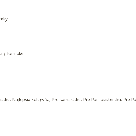
námky
tný formulár
u, Najlepšia kolegyňa, Pre kamarátku, Pre Pani asistentku, Pre Pani 