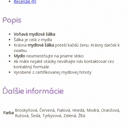
Recenzie (0)
Popis
Voňavá mydlová šálka
Šálka je celá z mydla
Krásna
mydlová šálka
poteší každú ženu. Krásny darček k
sviatku.
Mydlo
neumiestňujte na priame slnko
Ak máte nejaké otázky neváhajte nás kontaktovať cez
kontaktný formulár.
Vyrobené z certifikovanej mydlovej hmoty
Ďalšie informácie
Broskyňová, Červená, Fialová, Hnedá, Modrá, Oranžová,
Farba
Ružová, Šedá, Tyrkysová, Zelená, Žltá