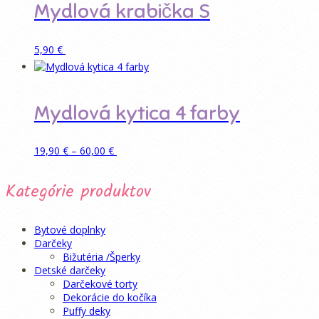
Mydlová krabička S
Možnosti
si
môžete
Pridať do košíka
5,90
€
vybrať
na
stránke
produktu.
Mydlová kytica 4 farby
Price
Tento
Pridať do košíka
19,90
€
–
60,00
€
range:
produkt
19,90 €
má
Kategórie produktov
through
viacero
60,00 €
variantov.
Možnosti
si
Bytové doplnky
môžete
Darčeky
vybrať
Bižutéria /Šperky
na
Detské darčeky
stránke
Darčekové torty
produktu.
Dekorácie do kočíka
Puffy deky