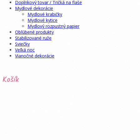
Doplnkový tovar / Tričká na flaše
Mydlové dekorácie
Mydlové krabičky
Mydlové kytice
Mydlový rozpustný papier
Obľúbené produkty
Stabilizované ruže
Sviečky
Veľká noc
Vianočné dekorácie
Košík