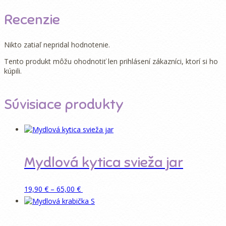
Recenzie
Nikto zatiaľ nepridal hodnotenie.
Tento produkt môžu ohodnotiť len prihlásení zákazníci, ktorí si ho
kúpili.
Súvisiace produkty
Mydlová kytica svieža jar
Price
Tento
Pridať do košíka
19,90
€
–
65,00
€
range:
produkt
19,90 €
má
through
viacero
65,00 €
variantov.