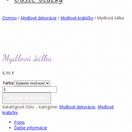
Domov
/
Mydlové dekorácie
/
Mydlové krabičky
/ Mydlová šálka
Mydlová šálka
8,90
€
Farba
množstvo
Mydlová
Pridať do košíka
šálka
Katalógové číslo:
-
Kategórie:
Mydlové dekorácie
,
Mydlové
krabičky
Popis
Ďalšie informácie