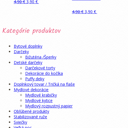
Pôvodná
Aktuálna
Pridať do
4,90
€
3,90
€
cena
cena
košíka
Pôvodná
Aktuálna
Pridať do
bola:
je:
4,90
€
3,90
€
cena
cena
4,90 €.
3,90 €.
košíka
bola:
je:
4,90 €.
3,90 €.
Kategórie produktov
Bytové doplnky
Darčeky
Bižutéria /Šperky
Detské darčeky
Darčekové torty
Dekorácie do kočíka
Puffy deky
Doplnkový tovar / Tričká na flaše
Mydlové dekorácie
Mydlové krabičky
Mydlové kytice
Mydlový rozpustný papier
Obľúbené produkty
Stabilizované ruže
Sviečky
Veľká noc