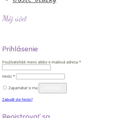
Môj účet
Prihlásenie
Povinné
Používateľské meno alebo e-mailová adresa
*
Povinné
Heslo
*
Prihlásiť
Zapamätať si ma
Zabudli ste heslo?
Registrovať sa