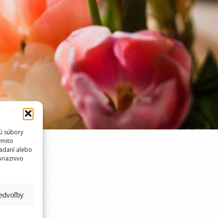
sú súbory
ýmito
iadaní alebo
priaznivo
redvoľby