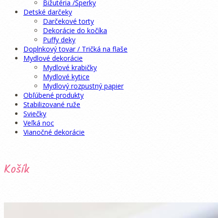
Bižutéria /Šperky
Detské darčeky
Darčekové torty
Dekorácie do kočíka
Puffy deky
Doplnkový tovar / Tričká na flaše
Mydlové dekorácie
Mydlové krabičky
Mydlové kytice
Mydlový rozpustný papier
Obľúbené produkty
Stabilizované ruže
Sviečky
Veľká noc
Vianočné dekorácie
Košík