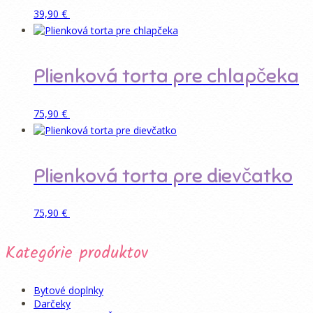
Pridať do košíka
39,90
€
Plienková torta pre chlapčeka
Pridať do košíka
75,90
€
Plienková torta pre dievčatko
Pridať do košíka
75,90
€
Kategórie produktov
Bytové doplnky
Darčeky