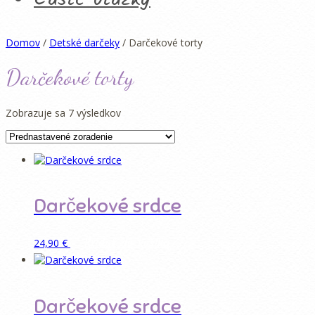
Domov
/
Detské darčeky
/ Darčekové torty
Darčekové torty
Zobrazuje sa 7 výsledkov
Darčekové srdce
Pridať do košíka
24,90
€
Darčekové srdce