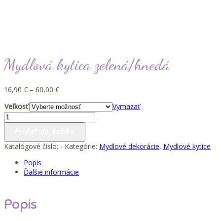
Mydlová kytica zelená/hnedá
Price
16,90
€
–
60,00
€
range:
Veľkosť
Vymazať
16,90 €
množstvo
through
Mydlová
60,00 €
Pridať do košíka
kytica
zelená/hnedá
Katalógové číslo:
-
Kategórie:
Mydlové dekorácie
,
Mydlové kytice
Popis
Ďalšie informácie
Popis