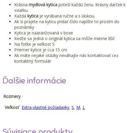
Krásna
mydlová kytica
poteší každú ženu. Krásny darček k
sviatku.
Každá
kytica
je vyrábaná ručne a s láskou.
Ak si prajete na kyticu pridať číslo napíšte to prosím do
poznámky
Kytica je naaranžovaná v boxe
Kedže sa jedná o originál kytica sa môže mierne líšiť
Na fotke je veľkosť S
Priemer kytice je cca 15 cm
Ak máte nejaké otázky neváhajte nás kontaktovať cez
kontaktný formulár
Ďalšie informácie
Rozmery
-
Veľkosť
Extra-vlastné požiadavky
,
S
,
M
,
L
Súvisiace produkty