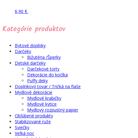
Tento
Pridať do košíka
6,90
€
produkt
má
Kategórie produktov
viacero
variantov.
Možnosti
si
Bytové doplnky
môžete
Darčeky
vybrať
Bižutéria /Šperky
na
Detské darčeky
stránke
Darčekové torty
produktu.
Dekorácie do kočíka
Puffy deky
Doplnkový tovar / Tričká na flaše
Mydlové dekorácie
Mydlové krabičky
Mydlové kytice
Mydlový rozpustný papier
Obľúbené produkty
Stabilizované ruže
Sviečky
Veľká noc