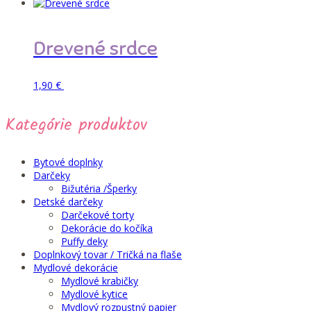
Drevené srdce
Pridať do košíka
1,90
€
Kategórie produktov
Bytové doplnky
Darčeky
Bižutéria /Šperky
Detské darčeky
Darčekové torty
Dekorácie do kočíka
Puffy deky
Doplnkový tovar / Tričká na flaše
Mydlové dekorácie
Mydlové krabičky
Mydlové kytice
Mydlový rozpustný papier