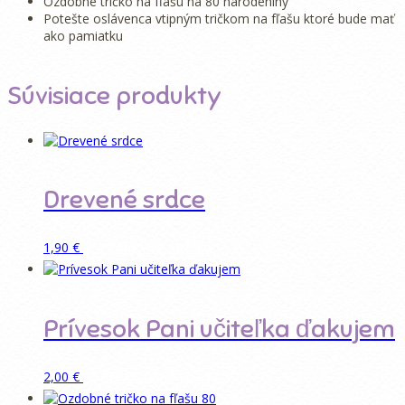
Ozdobné tričko na fľašu na 80 narodeniny
Potešte oslávenca vtipným tričkom na fľašu ktoré bude mať
ako pamiatku
Súvisiace produkty
Drevené srdce
Pridať do košíka
1,90
€
Prívesok Pani učiteľka ďakujem
Pridať do košíka
2,00
€