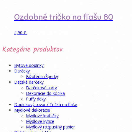
Ozdobné tričko na fľašu 80
Pridať do košíka
4,90
€
Kategórie produktov
Bytové doplnky
Darčeky
Bižutéria /Šperky
Detské darčeky
Darčekové torty
Dekorácie do kočíka
Puffy deky
Doplnkový tovar / Tričká na flaše
Mydlové dekorácie
Mydlové krabičky
Mydlové kytice
Mydlový rozpustný papier