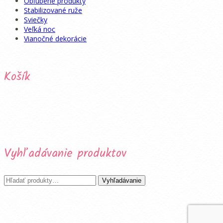
Obľúbené produkty
Stabilizované ruže
Sviečky
Veľká noc
Vianočné dekorácie
Košík
Vyhľadávanie produktov
Hľadať:
Vyhľadávanie