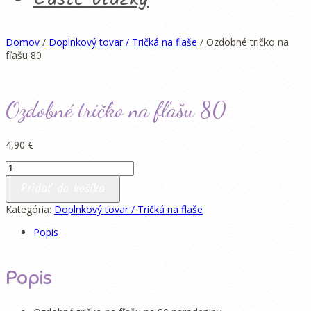
Domov
/
Doplnkový tovar / Tričká na flaše
/ Ozdobné tričko na
fľašu 80
Ozdobné tričko na fľašu 80
4,90
€
množstvo
Ozdobné
Pridať do košíka
tričko
na
Kategória:
Doplnkový tovar / Tričká na flaše
fľašu
Popis
80
Popis