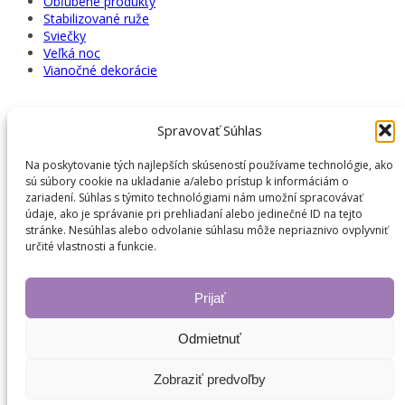
Obľúbené produkty
Stabilizované ruže
Sviečky
Veľká noc
Vianočné dekorácie
Spravovať Súhlas
Košík
Na poskytovanie tých najlepších skúseností používame technológie, ako
sú súbory cookie na ukladanie a/alebo prístup k informáciám o
zariadení. Súhlas s týmito technológiami nám umožní spracovávať
údaje, ako je správanie pri prehliadaní alebo jedinečné ID na tejto
stránke. Nesúhlas alebo odvolanie súhlasu môže nepriaznivo ovplyvniť
určité vlastnosti a funkcie.
Vyhľadávanie produktov
Prijať
Hľadať:
Vyhľadávanie
Odmietnuť
Zobraziť predvoľby