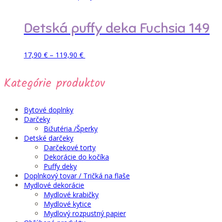
bola:
je:
22,90 €.
16,90 €.
Detská puffy deka Fuchsia 149
Price
Tento
Pridať do košíka
17,90
€
–
119,90
€
range:
produkt
17,90 €
má
Kategórie produktov
through
viacero
119,90 €
variantov.
Možnosti
si
Bytové doplnky
môžete
Darčeky
vybrať
Bižutéria /Šperky
na
Detské darčeky
stránke
Darčekové torty
produktu.
Dekorácie do kočíka
Puffy deky
Doplnkový tovar / Tričká na flaše
Mydlové dekorácie
Mydlové krabičky
Mydlové kytice
Mydlový rozpustný papier