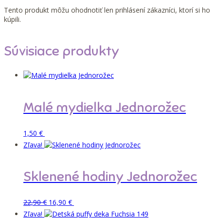
Tento produkt môžu ohodnotiť len prihlásení zákazníci, ktorí si ho
kúpili.
Súvisiace produkty
Malé mydielka Jednorožec
Pridať do košíka
1,50
€
Zľava!
Sklenené hodiny Jednorožec
Pôvodná
Aktuálna
Pridať do košíka
22,90
€
16,90
€
cena
cena
Zľava!