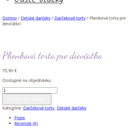
Domov
/
Detské darčeky
/
Darčekové torty
/ Plienková torta pre
dievčatko
Plienková torta pre dievčatko
75,90
€
Dostupné na objednávku
množstvo
Plienková
Pridať do košíka
torta
pre
Kategórie:
Darčekové torty
,
Detské darčeky
dievčatko
Popis
Recenzie (0)