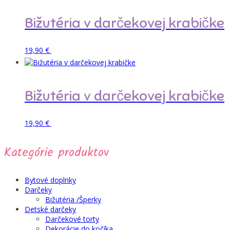
Bižutéria v darčekovej krabičke
Tento
Pridať do košíka
19,90
€
produkt
má
viacero
variantov.
Bižutéria v darčekovej krabičke
Možnosti
si
môžete
Tento
Pridať do košíka
19,90
€
vybrať
produkt
na
má
stránke
Kategórie produktov
viacero
produktu.
variantov.
Možnosti
si
Bytové doplnky
môžete
Darčeky
vybrať
Bižutéria /Šperky
na
Detské darčeky
stránke
Darčekové torty
produktu.
Dekorácie do kočíka