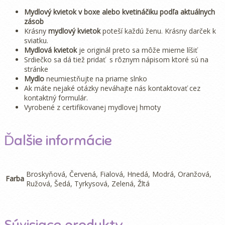
Mydlový kvietok v boxe alebo kvetináčiku podľa aktuálnych
zásob
Krásny
mydlový kvietok
poteší každú ženu. Krásny darček k
sviatku.
Mydlová kvietok
je originál preto sa môže mierne líšiť
Srdiečko sa dá tiež pridať s rôznym nápisom ktoré sú na
stránke
Mydlo
neumiestňujte na priame slnko
Ak máte nejaké otázky neváhajte nás kontaktovať cez
kontaktný formulár.
Vyrobené z certifikovanej mydlovej hmoty
Ďalšie informácie
Broskyňová, Červená, Fialová, Hnedá, Modrá, Oranžová,
Farba
Ružová, Šedá, Tyrkysová, Zelená, Žltá
Súvisiace produkty