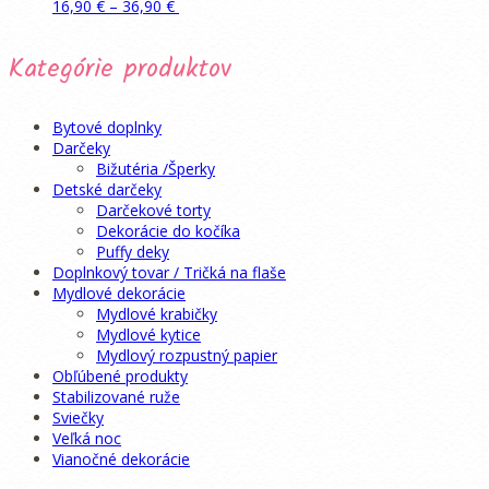
Price
Tento
Pridať do košíka
16,90
€
–
36,90
€
range:
produkt
16,90 €
má
Kategórie produktov
through
viacero
36,90 €
variantov.
Možnosti
si
Bytové doplnky
môžete
Darčeky
vybrať
Bižutéria /Šperky
na
Detské darčeky
stránke
Darčekové torty
produktu.
Dekorácie do kočíka
Puffy deky
Doplnkový tovar / Tričká na flaše
Mydlové dekorácie
Mydlové krabičky
Mydlové kytice
Mydlový rozpustný papier
Obľúbené produkty
Stabilizované ruže
Sviečky
Veľká noc
Vianočné dekorácie