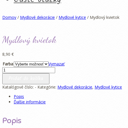
Domov
/
Mydlové dekorácie
/
Mydlové kytice
/ Mydlový kvietok
Mydlový kvietok
8,90
€
Farba
Vymazať
množstvo
Mydlový
Pridať do košíka
kvietok
Katalógové číslo:
-
Kategórie:
Mydlové dekorácie
,
Mydlové kytice
Popis
Ďalšie informácie
Popis