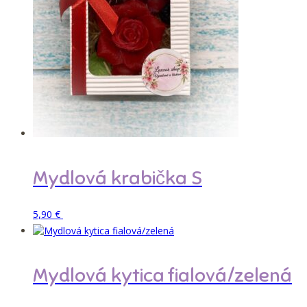
môžete
vybrať
na
stránke
produktu.
Mydlová krabička S
Pridať do košíka
5,90
€
Mydlová kytica fialová/zelená