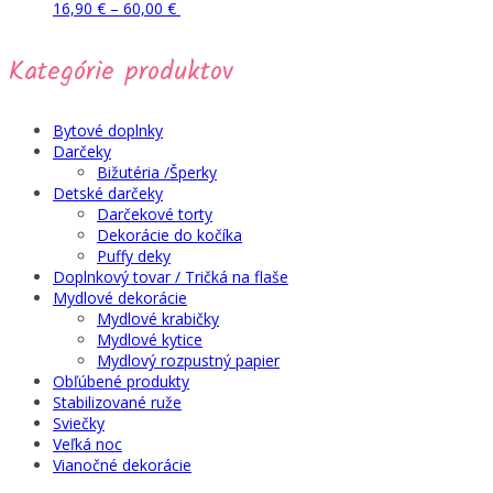
Price
Tento
Pridať do košíka
16,90
€
–
60,00
€
range:
produkt
16,90 €
má
Kategórie produktov
through
viacero
60,00 €
variantov.
Možnosti
si
Bytové doplnky
môžete
Darčeky
vybrať
Bižutéria /Šperky
na
Detské darčeky
stránke
Darčekové torty
produktu.
Dekorácie do kočíka
Puffy deky
Doplnkový tovar / Tričká na flaše
Mydlové dekorácie
Mydlové krabičky
Mydlové kytice
Mydlový rozpustný papier
Obľúbené produkty
Stabilizované ruže
Sviečky
Veľká noc
Vianočné dekorácie