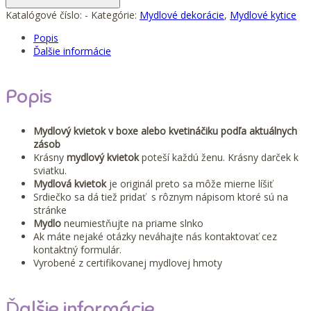
červený
Katalógové číslo:
-
Kategórie:
Mydlové dekorácie
,
Mydlové kytice
Popis
Ďalšie informácie
Popis
Mydlový kvietok v boxe alebo kvetináčiku podľa aktuálnych
zásob
Krásny
mydlový kvietok
poteší každú ženu. Krásny darček k
sviatku.
Mydlová kvietok
je originál preto sa môže mierne líšiť
Srdiečko sa dá tiež pridať s rôznym nápisom ktoré sú na
stránke
Mydlo
neumiestňujte na priame slnko
Ak máte nejaké otázky neváhajte nás kontaktovať cez
kontaktný formulár.
Vyrobené z certifikovanej mydlovej hmoty
Ďalšie informácie