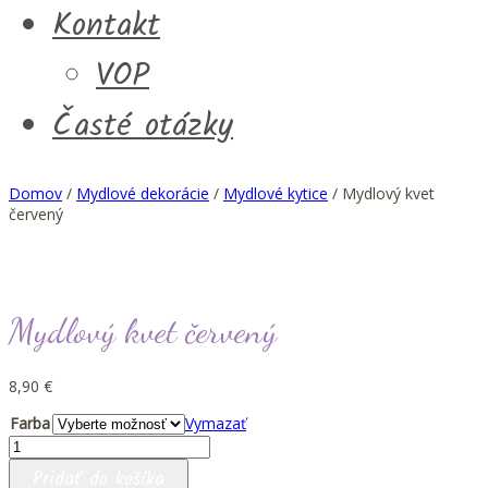
Kontakt
VOP
Časté otázky
Domov
/
Mydlové dekorácie
/
Mydlové kytice
/ Mydlový kvet
červený
Mydlový kvet červený
8,90
€
Farba
Vymazať
množstvo
Mydlový
Pridať do košíka
kvet