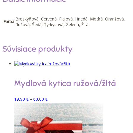
Broskyňová, Červená, Fialová, Hnedá, Modrá, Oranžová,
Farba
Ružová, Šedá, Tyrkysová, Zelená, Žltá
Súvisiace produkty
Mydlová kytica ružová/žltá
Price
Tento
Pridať do košíka
19,90
€
–
60,00
€
range:
produkt
19,90 €
má
through
viacero
60,00 €
variantov.
Možnosti
si