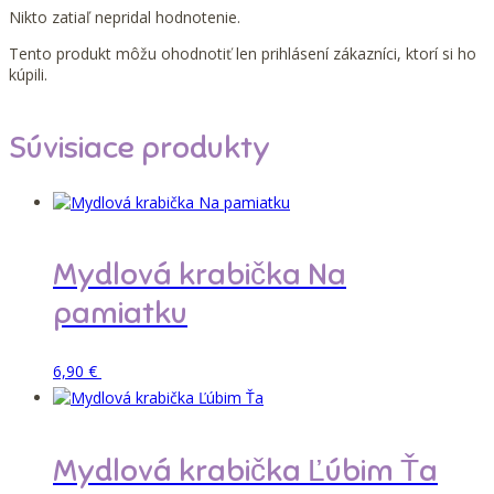
Nikto zatiaľ nepridal hodnotenie.
Tento produkt môžu ohodnotiť len prihlásení zákazníci, ktorí si ho
kúpili.
Súvisiace produkty
Mydlová krabička Na
pamiatku
Tento
Pridať do košíka
6,90
€
produkt
má
viacero
variantov.
Mydlová krabička Ľúbim Ťa
Možnosti
si