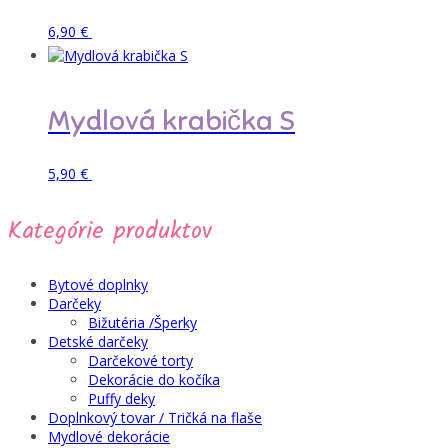
môžete
Tento
Pridať do košíka
6,90
€
vybrať
produkt
na
má
stránke
viacero
produktu.
variantov.
Mydlová krabička S
Možnosti
si
môžete
Pridať do košíka
5,90
€
vybrať
na
stránke
Kategórie produktov
produktu.
Bytové doplnky
Darčeky
Bižutéria /Šperky
Detské darčeky
Darčekové torty
Dekorácie do kočíka
Puffy deky
Doplnkový tovar / Tričká na flaše
Mydlové dekorácie