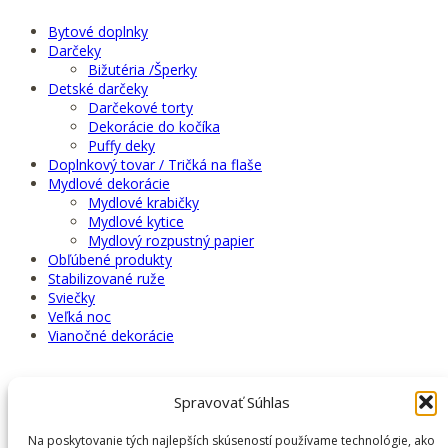
Možnosti
si
Bytové doplnky
môžete
Darčeky
vybrať
Bižutéria /Šperky
na
Detské darčeky
stránke
Darčekové torty
produktu.
Dekorácie do kočíka
Puffy deky
Doplnkový tovar / Tričká na flaše
Mydlové dekorácie
Mydlové krabičky
Mydlové kytice
Mydlový rozpustný papier
Obľúbené produkty
Stabilizované ruže
Sviečky
Veľká noc
Vianočné dekorácie
Spravovať Súhlas
Košík
Na poskytovanie tých najlepších skúseností používame technológie, ako