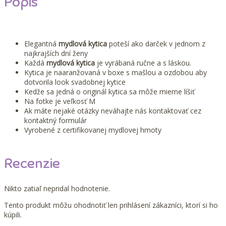
Popis
Elegantná
mydlová kytica
poteší ako darček v jednom z
najkrajších dní ženy
Každá
mydlová kytica
je vyrábaná ručne a s láskou.
Kytica je naaranžovaná v boxe s mašlou a ozdobou aby
dotvorila look svadobnej kytice
Kedže sa jedná o originál kytica sa môže mierne líšiť
Na fotke je veľkosť M
Ak máte nejaké otázky neváhajte nás kontaktovať cez
kontaktný formulár
Vyrobené z certifikovanej mydlovej hmoty
Recenzie
Nikto zatiaľ nepridal hodnotenie.
Tento produkt môžu ohodnotiť len prihlásení zákazníci, ktorí si ho
kúpili.