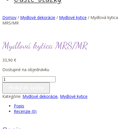
Domov
/
Mydlové dekorácie
/
Mydlové kytice
/ Mydlová kytica
MRS/MR
Mydlová kytica MRS/MR
33,90
€
Dostupné na objednávku
množstvo
Mydlová
Pridať do košíka
kytica
MRS/MR
Kategórie:
Mydlové dekorácie
,
Mydlové kytice
Popis
Recenzie (0)