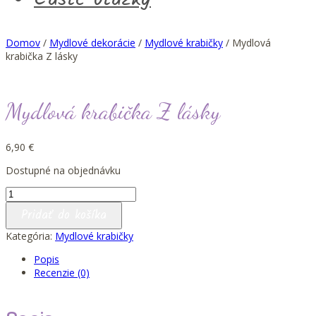
Domov
/
Mydlové dekorácie
/
Mydlové krabičky
/ Mydlová
krabička Z lásky
Mydlová krabička Z lásky
6,90
€
Dostupné na objednávku
množstvo
Mydlová
Pridať do košíka
krabička
Z
Kategória:
Mydlové krabičky
lásky
Popis
Recenzie (0)