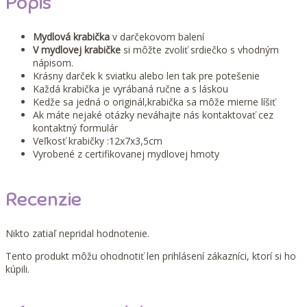
Popis
Mydlová krabička
v darčekovom balení
V mydlovej krabičke
si môžte zvoliť srdiečko s vhodným
nápisom.
Krásny darček k sviatku alebo len tak pre potešenie
Každá krabička je vyrábaná ručne a s láskou
Kedže sa jedná o originál,krabička sa môže mierne líšiť
Ak máte nejaké otázky neváhajte nás kontaktovať cez
kontaktný formulár
Veľkosť krabičky :12x7x3,5cm
Vyrobené z certifikovanej mydlovej hmoty
Recenzie
Nikto zatiaľ nepridal hodnotenie.
Tento produkt môžu ohodnotiť len prihlásení zákazníci, ktorí si ho
kúpili.