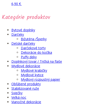
Tento
Pridať do košíka
6,90
€
produkt
má
Kategórie produktov
viacero
variantov.
Možnosti
si
Bytové doplnky
môžete
Darčeky
vybrať
Bižutéria /Šperky
na
Detské darčeky
stránke
Darčekové torty
produktu.
Dekorácie do kočíka
Puffy deky
Doplnkový tovar / Tričká na flaše
Mydlové dekorácie
Mydlové krabičky
Mydlové kytice
Mydlový rozpustný papier
Obľúbené produkty
Stabilizované ruže
Sviečky
Veľká noc
Vianočné dekorácie