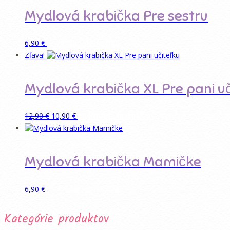
Mydlová krabička Pre sestru
Pridať do košíka
6,90
€
Zľava!
Mydlová krabička XL Pre pani uč
Pôvodná
Aktuálna
Tento
Pridať do košíka
12,90
€
10,90
€
cena
cena
produkt
bola:
je:
má
12,90 €.
10,90 €.
viacero
variantov.
Mydlová krabička Mamičke
Možnosti
si
môžete
Tento
Pridať do košíka
6,90
€
vybrať
produkt
na
má
stránke
Kategórie produktov
viacero
produktu.
variantov.