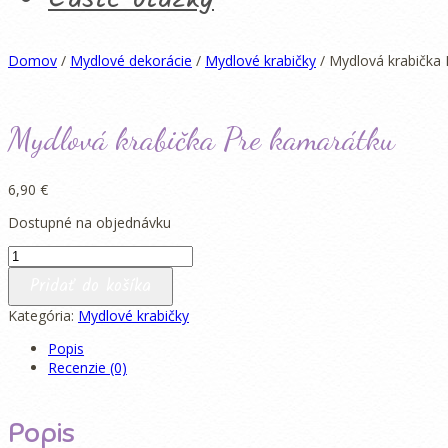
Domov
/
Mydlové dekorácie
/
Mydlové krabičky
/ Mydlová krabička
Mydlová krabička Pre kamarátku
6,90
€
Dostupné na objednávku
množstvo
Mydlová
Pridať do košíka
krabička
Pre
Kategória:
Mydlové krabičky
kamarátku
Popis
Recenzie (0)
Popis