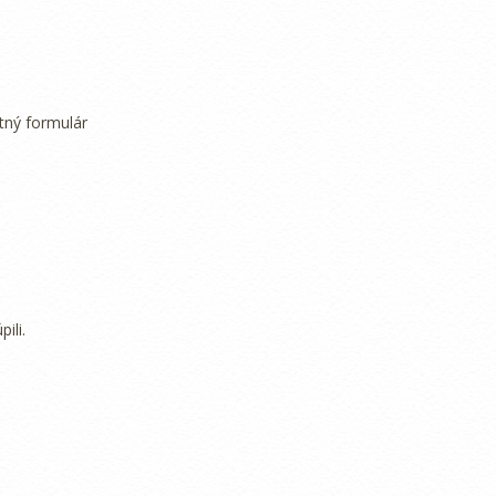
tný formulár
ili.