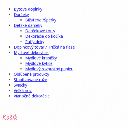
Možnosti
si
Bytové doplnky
môžete
Darčeky
vybrať
Bižutéria /Šperky
na
Detské darčeky
stránke
Darčekové torty
produktu.
Dekorácie do kočíka
Puffy deky
Doplnkový tovar / Tričká na flaše
Mydlové dekorácie
Mydlové krabičky
Mydlové kytice
Mydlový rozpustný papier
Obľúbené produkty
Stabilizované ruže
Sviečky
Veľká noc
Vianočné dekorácie
Košík