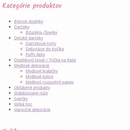
Kategórie produktov
Bytové doplnky
Darčeky
Bižutéria /Šperky
Detské darčeky
Darčekové torty
Dekorácie do kočíka
Puffy deky
Doplnkový tovar / Tričká na flaše
Mydlové dekorácie
Mydlové krabičky
Mydlové kytice
Mydlový rozpustný papier
Obľúbené produkty
Stabilizované ruže
Sviečky
Veľká noc
Vianočné dekorácie