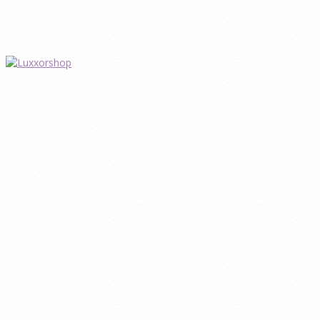
Eshop
Môj účet
Objednávka
Galéria
Kontakt
VOP
Časté otázky