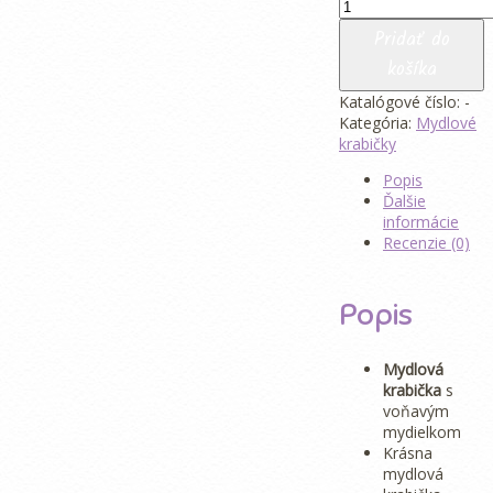
množstvo
Mydlová
Pridať do
krabička
košíka
Na
pamiatku
Katalógové číslo:
-
Kategória:
Mydlové
krabičky
Popis
Ďalšie
informácie
Recenzie (0)
Popis
Mydlová
krabička
s
voňavým
mydielkom
Krásna
mydlová