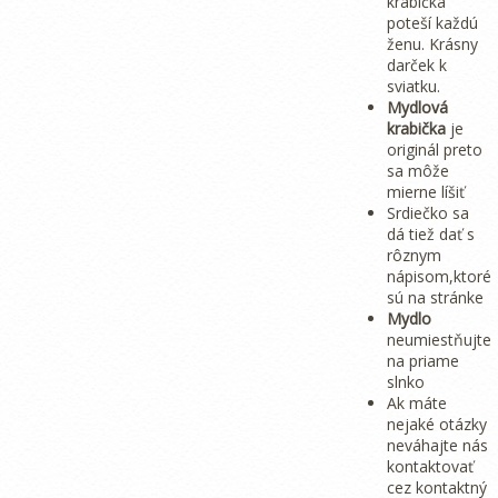
krabička
poteší každú
ženu. Krásny
darček k
sviatku.
Mydlová
krabička
je
originál preto
sa môže
mierne líšiť
Srdiečko sa
dá tiež dať s
rôznym
nápisom,ktoré
sú na stránke
Mydlo
neumiestňujte
na priame
slnko
Ak máte
nejaké otázky
neváhajte nás
kontaktovať
cez kontaktný