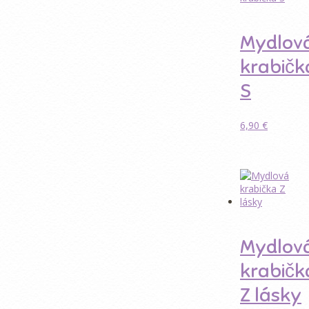
Mydlov
krabičk
S
6,90
€
Pridať do
košíka
Mydlov
krabičk
Z lásky