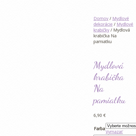
Domov
/
Mydlové
dekorácie
/
Mydlové
krabičky
/ Mydlová
krabička Na
pamiatku
Mydlová
krabička
Na
pamiatku
6,90
€
Farba
Vymazať