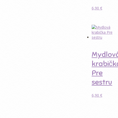
6,90
€
Pridať do
košíka
Mydlov
krabičk
Pre
sestru
6,90
€
Pridať do
košíka