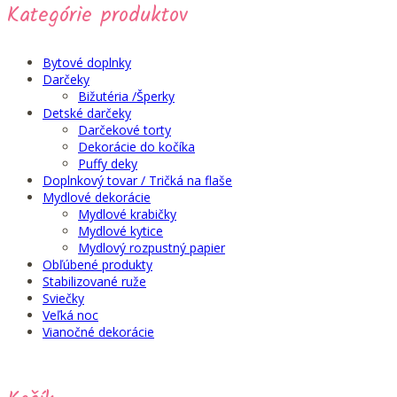
Kategórie produktov
Bytové doplnky
Darčeky
Bižutéria /Šperky
Detské darčeky
Darčekové torty
Dekorácie do kočíka
Puffy deky
Doplnkový tovar / Tričká na flaše
Mydlové dekorácie
Mydlové krabičky
Mydlové kytice
Mydlový rozpustný papier
Obľúbené produkty
Stabilizované ruže
Sviečky
Veľká noc
Vianočné dekorácie