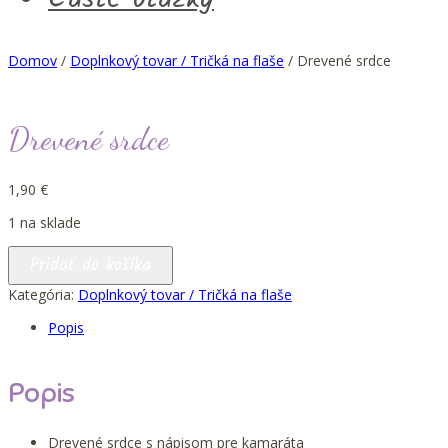
Domov
/
Doplnkový tovar / Tričká na flaše
/ Drevené srdce
Drevené srdce
1,90
€
1 na sklade
množstvo
Pridať do košíka
Drevené
srdce
Kategória:
Doplnkový tovar / Tričká na flaše
Popis
Popis
Drevené srdce s nápisom pre kamaráta