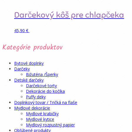
14,90 €.
10,90 €.
Darčekový kôš pre chlapčeka
Pridať do košíka
45,90
€
Kategórie produktov
Bytové doplnky
Darčeky
Bižutéria /Šperky
Detské darčeky
Darčekové torty
Dekorácie do kočíka
Puffy deky
Doplnkový tovar / Tričká na flaše
Mydlové dekorácie
Mydlové krabičky
Mydlové kytice
Mydlový rozpustný papier
Obľúbené produkty