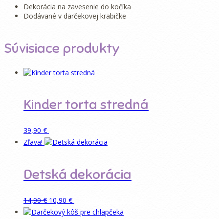
Dekorácia na zavesenie do kočíka
Dodávané v darčekovej krabičke
Súvisiace produkty
Kinder torta stredná
Pridať do košíka
39,90
€
Zľava!
Detská dekorácia
Pôvodná
Aktuálna
Pridať do košíka
14,90
€
10,90
€
cena
cena
bola:
je: