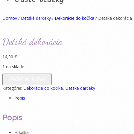
Domov
/
Detské darčeky
/
Dekorácie do kočíka
/ Detská dekorácia
Detská dekorácia
14,90
€
1 na sklade
množstvo
Pridať do košíka
Detská
dekorácia
Kategórie:
Dekorácie do kočíka
,
Detské darčeky
Popis
Popis
Hrkálka