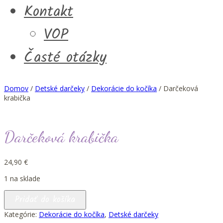
Kontakt
VOP
Časté otázky
Domov
/
Detské darčeky
/
Dekorácie do kočíka
/ Darčeková
krabička
Darčeková krabička
24,90
€
1 na sklade
množstvo
Pridať do košíka
Darčeková
krabička
Kategórie:
Dekorácie do kočíka
,
Detské darčeky