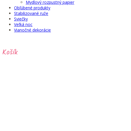
Mydlový rozpustný papier
Obľúbené produkty
Stabilizované ruže
Sviečky
Veľká noc
Vianočné dekorácie
Košík