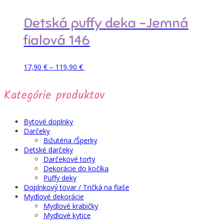
through
viacero
119,90 €
variantov.
Detská puffy deka -Jemná
Možnosti
si
fialová 146
môžete
vybrať
na
Price
Tento
Pridať do košíka
17,90
€
–
119,90
€
stránke
range:
produkt
produktu.
17,90 €
má
Kategórie produktov
through
viacero
119,90 €
variantov.
Možnosti
si
Bytové doplnky
môžete
Darčeky
vybrať
Bižutéria /Šperky
na
Detské darčeky
stránke
Darčekové torty
produktu.
Dekorácie do kočíka
Puffy deky
Doplnkový tovar / Tričká na flaše
Mydlové dekorácie
Mydlové krabičky
Mydlové kytice