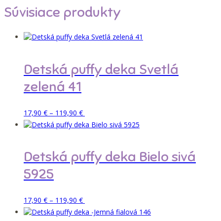
Súvisiace produkty
Detská puffy deka Svetlá
zelená 41
Price
Tento
Pridať do košíka
17,90
€
–
119,90
€
range:
produkt
17,90 €
má
through
viacero
119,90 €
variantov.
Detská puffy deka Bielo sivá
Možnosti
si
5925
môžete
vybrať
na
Price
Tento
Pridať do košíka
17,90
€
–
119,90
€
stránke
range:
produkt
produktu.
17,90 €
má