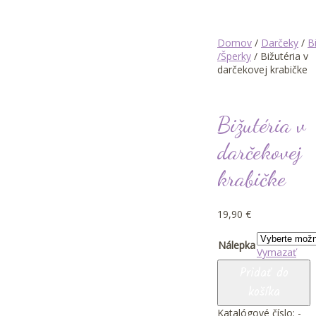
Domov
/
Darčeky
/
B
/Šperky
/ Bižutéria v
darčekovej krabičke
Bižutéria v
darčekovej
krabičke
19,90
€
Nálepka
Vymazať
množstvo
Pridať do
Bižutéria
košíka
v
darčekovej
Katalógové číslo:
-