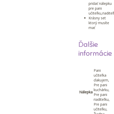
pridať nálepku
pre pani
učiteľku,riadite
Krásny set
ktorý musíte
mať
Ďalšie
informácie
Pani
učiteľka
ďakujem,
Pre pani
kuchárku,
Nálepka
Pre pani
riaditeľku,
Pre pani
učiteľku,
Žiadna