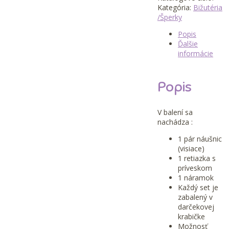
krabičke
Kategória:
Bižutéria
/Šperky
Popis
Ďalšie
informácie
Popis
V balení sa
nachádza :
1 pár náušnic
(visiace)
1 retiazka s
príveskom
1 náramok
Každý set je
zabalený v
darčekovej
krabičke
Možnosť