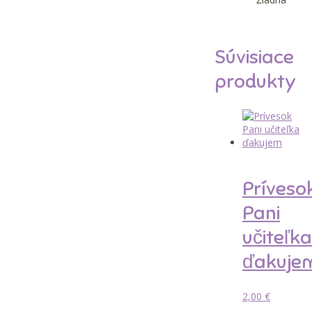
Súvisiace
produkty
Príveso
Pani
učiteľka
ďakuje
2,00
€