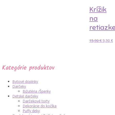
Možn
si
Krížik
môže
vybra
na
na
strán
retiazk
produ
Pôvod
A
15,90
€
9,90
€
cena
c
Pridať do
bola:
j
košíka
15,90 €
9
Kategórie produktov
Bytové doplnky
Darčeky
Bižutéria /Šperky
Detské darčeky
Darčekové torty
Dekorácie do kočíka
Puffy deky