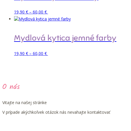
si
môžete
Price
Tento
Pridať do košíka
19,90
€
–
60,00
€
vybrať
range:
produkt
na
19,90 €
má
stránke
through
viacero
produktu.
60,00 €
variantov.
Mydlová kytica jemné farby
Možnosti
si
môžete
Price
Tento
Pridať do košíka
19,90
€
–
60,00
€
vybrať
range:
produkt
na
19,90 €
má
stránke
through
viacero
produktu.
60,00 €
variantov.
Možnosti
O nás
si
môžete
vybrať
na
Vitajte na našej stránke
stránke
V prípade akýchkoľvek otázok nás nevahajte kontaktovať
produktu.