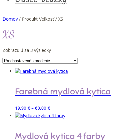
Domov
/ Produkt Veľkosť / XS
XS
Zobrazujú sa 3 výsledky
Farebná mydlová kytica
Price
Tento
Pridať do košíka
19,90
€
–
60,00
€
range:
produkt
19,90 €
má
through
viacero
60,00 €
variantov.
Mydlová kytica 4 farby
Možnosti